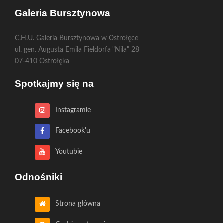
Galeria Bursztynowa
C.H.U. Galeria Bursztynowa w Ostrołęce
ul. gen. Augusta Emila Fieldorfa "Nila" 28
07-410 Ostrołęka
Spotkajmy się na
Instagramie
Facebook'u
Youtubie
Odnośniki
Strona główna