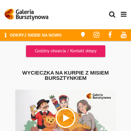
ODKRYJ SIEBIE NA NOWO
STYLIZACJE I METAMORFOZY
Godziny otwarcia / Kontakt sklepy
ZAKUPY
ZAKUPY ZE STYLISTKĄ
GALERIA
WYCIECZKA NA KURPIE Z MISIEM
BURSZTYNKIEM
PROMOCJE
WYDARZENIA
KONKURSY
GODZINY OTWARCIA
PLAN GALERII