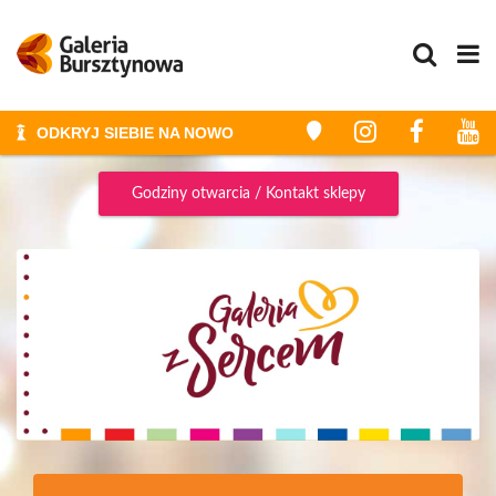
ODKRYJ SIEBIE NA NOWO
STYLIZACJE I METAMORFOZY
Godziny otwarcia / Kontakt sklepy
ZAKUPY
ZAKUPY ZE STYLISTKĄ
GALERIA
PROMOCJE
WYDARZENIA
KONKURSY
GODZINY OTWARCIA
PLAN GALERII