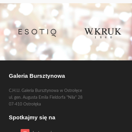
Galeria Bursztynowa
C.H.U. Galeria Bursztynowa w Ostrołęce
ul. gen. Augusta Emila Fieldorfa "Nila" 28
07-410 Ostrołęka
Spotkajmy się na