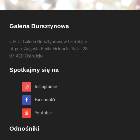
Galeria Bursztynowa
C.H.U. Galeria Bursztynowa w Ostrołęce
ul. gen. Augusta Emila Fieldorfa "Nila" 28
07-410 Ostrołęka
Spotkajmy się na
Instagramie
Facebook'u
Youtubie
Odnośniki