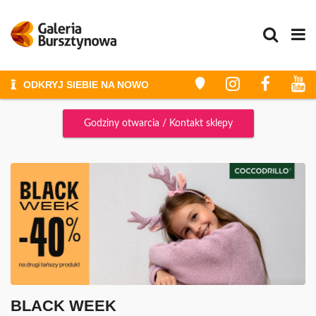
ODKRYJ SIEBIE NA NOWO
STYLIZACJE I METAMORFOZY
Godziny otwarcia / Kontakt sklepy
ZAKUPY
ZAKUPY ZE STYLISTKĄ
GALERIA
PROMOCJE
WYDARZENIA
KONKURSY
GODZINY OTWARCIA
PLAN GALERII
BLACK WEEK