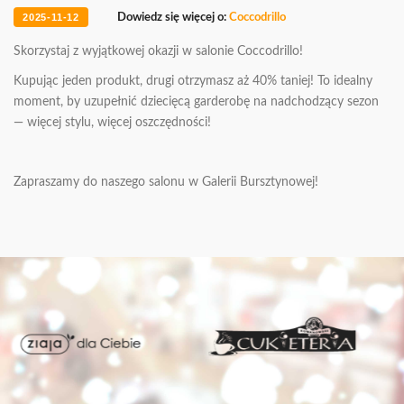
KONTAKT
2025-11-12
Dowiedz się więcej o:
Coccodrillo
Skorzystaj z wyjątkowej okazji w salonie Coccodrillo!
ODKRYJ SIEBIE NA NOWO
Kupując jeden produkt, drugi otrzymasz aż 40% taniej! To idealny
moment, by uzupełnić dziecięcą garderobę na nadchodzący sezon
— więcej stylu, więcej oszczędności!
Zapraszamy do naszego salonu w Galerii Bursztynowej!