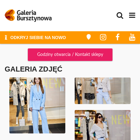
ODKRYJ SIEBIE NA NOWO
STYLIZACJE I METAMORFOZY
Godziny otwarcia / Kontakt sklepy
ZAKUPY
ZAKUPY ZE STYLISTKĄ
GALERIA ZDJĘĆ
GALERIA
PROMOCJE
WYDARZENIA
KONKURSY
GODZINY OTWARCIA
PLAN GALERII