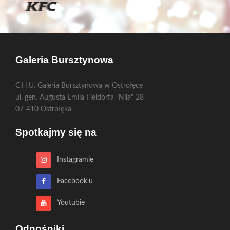
Galeria Bursztynowa
C.H.U. Galeria Bursztynowa w Ostrołęce
ul. gen. Augusta Emila Fieldorfa "Nila" 28
07-410 Ostrołęka
Spotkajmy się na
Instagramie
Facebook'u
Youtubie
Odnośniki