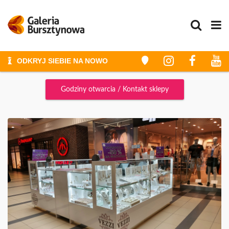
ODKRYJ SIEBIE NA NOWO
STYLIZACJE I METAMORFOZY
Godziny otwarcia / Kontakt sklepy
ZAKUPY
ZAKUPY ZE STYLISTKĄ
GALERIA
PROMOCJE
WYDARZENIA
KONKURSY
GODZINY OTWARCIA
PLAN GALERII