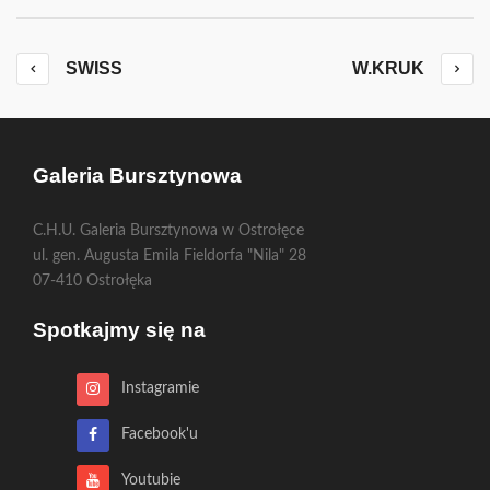
SWISS
W.KRUK
Galeria Bursztynowa
C.H.U. Galeria Bursztynowa w Ostrołęce
ul. gen. Augusta Emila Fieldorfa "Nila" 28
07-410 Ostrołęka
Spotkajmy się na
Instagramie
Facebook'u
Youtubie