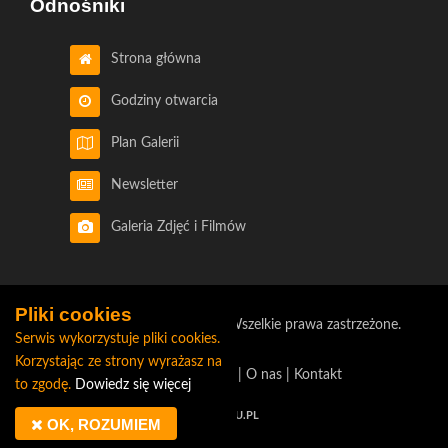
Odnośniki
Strona główna
Godziny otwarcia
Plan Galerii
Newsletter
Galeria Zdjęć i Filmów
Pliki cookies
©2026 Galeria Bursztynowa. Wszelkie prawa zastrzeżone.
Serwis wykorzystuje pliki cookies.
Korzystając ze strony wyrażasz na
Polityka prywatności
|
O nas
|
Kontakt
to zgodę.
Dowiedz się więcej
GESHU.PL
OK, ROZUMIEM