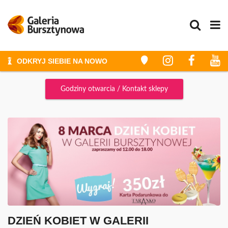
ODKRYJ SIEBIE NA NOWO
STYLIZACJE I METAMORFOZY
Godziny otwarcia / Kontakt sklepy
ZAKUPY
ZAKUPY ZE STYLISTKĄ
GALERIA
PROMOCJE
WYDARZENIA
KONKURSY
GODZINY OTWARCIA
PLAN GALERII
DZIEŃ KOBIET W GALERII