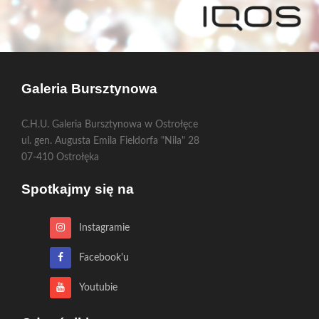
Galeria Bursztynowa
C.H.U. Galeria Bursztynowa w Ostrołęce
ul. gen. Augusta Emila Fieldorfa "Nila" 28
07-410 Ostrołęka
Spotkajmy się na
Instagramie
Facebook'u
Youtubie