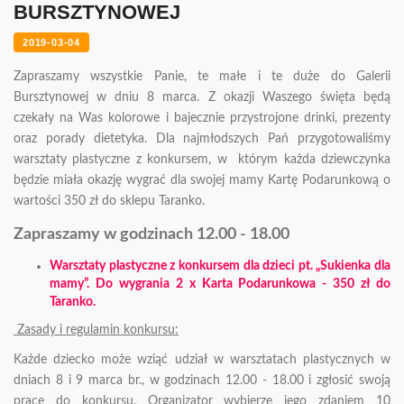
BURSZTYNOWEJ
KONTAKT
2019-03-04
ODKRYJ SIEBIE NA NOWO
Zapraszamy wszystkie Panie, te małe i te duże do Galerii
Bursztynowej w dniu 8 marca. Z okazji Waszego święta będą
czekały na Was kolorowe i bajecznie przystrojone drinki, prezenty
oraz porady dietetyka. Dla najmłodszych Pań przygotowaliśmy
warsztaty plastyczne z konkursem, w którym każda dziewczynka
będzie miała okazję wygrać dla swojej mamy Kartę Podarunkową o
wartości 350 zł do sklepu Taranko.
Zapraszamy w godzinach 12.00 - 18.00
Warsztaty plastyczne z konkursem dla dzieci pt.
„Sukienka dla
mamy”.
Do wygrania 2 x Karta Podarunkowa - 350 zł do
Taranko.
Zasady i regulamin konkursu:
Każde dziecko może wziąć udział w warsztatach plastycznych w
dniach 8 i 9 marca br., w godzinach 12.00 - 18.00 i zgłosić swoją
pracę do konkursu. Organizator wybierze jego zdaniem 10