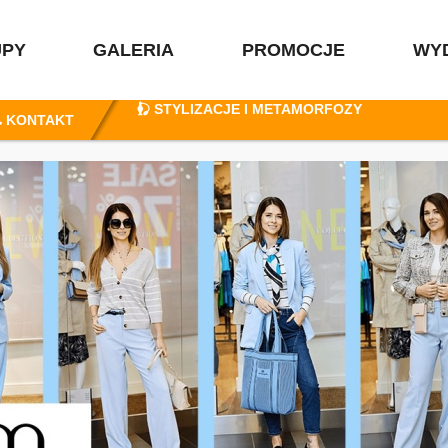
ODKRYJ SIEBIE NA NOWO
UPY
GALERIA
PROMOCJE
WY
STYLIZACJE I METAMORFOZY
KONTAKT
ZAKUPY ZE STYLISTKĄ
ZAKUPY
GALERIA
PROMOCJE
WYDARZENIA
KONKURSY
GODZINY OTWARCIA
PLAN GALERII