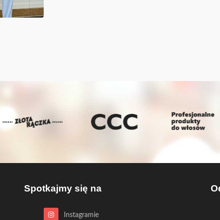
Spotkajmy się na
O
Instagramie