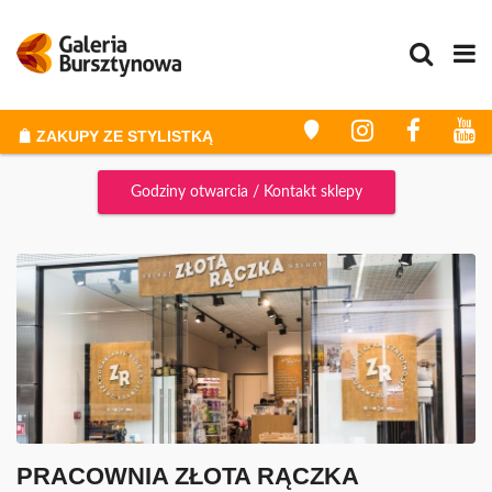
ODKRYJ SIEBIE NA NOWO
STYLIZACJE I METAMORFOZY
ZAKUPY ZE STYLISTKĄ
Godziny otwarcia / Kontakt sklepy
ZAKUPY
GALERIA
PROMOCJE
WYDARZENIA
KONKURSY
GODZINY OTWARCIA
PLAN GALERII
PRACOWNIA ZŁOTA RĄCZKA