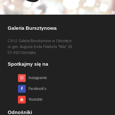
Galeria Bursztynowa
C.H.U. Galeria Bursztynowa w Ostrołęce
ul. gen. Augusta Emila Fieldorfa "Nila" 28
07-410 Ostrołęka
Spotkajmy się na
Instagramie
Facebook'u
Youtubie
Odnośniki